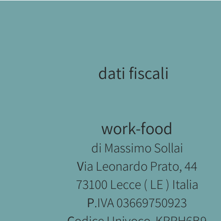
dati fiscali
work-food
di Massimo Sollai
V
ia Leonardo Prato, 44
73100 Lecce ( LE ) Italia
P
.IVA 03669750923
C
odice Univoco KRRH6B9