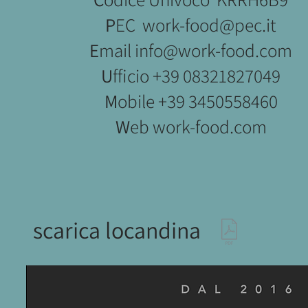
P
EC
work-food@pec.it
E
mail
info@work-food.com
U
fficio +39 08321827049
M
obile +39 3450558460
W
eb work-food.com
scarica locandina